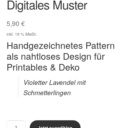
Digitales Muster
Zahlungsarten im Shop
5,90
€
inkl. 19 % MwSt.
Handgezeichnetes Pattern
als nahtloses Design für
Printables & Deko
Violetter Lavendel mit
Schmetterlingen
Violetter
Jetzt auswählen