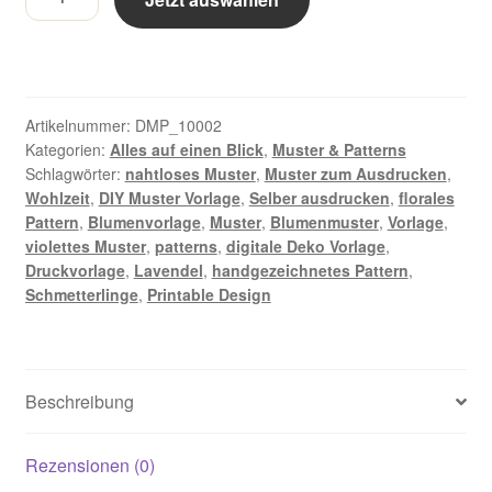
Lavendel
mit
Schmetterlingen
-
Digitales
Artikelnummer:
DMP_10002
Muster
Kategorien:
Alles auf einen Blick
,
Muster & Patterns
Schlagwörter:
nahtloses Muster
,
Muster zum Ausdrucken
,
Menge
Wohlzeit
,
DIY Muster Vorlage
,
Selber ausdrucken
,
florales
Pattern
,
Blumenvorlage
,
Muster
,
Blumenmuster
,
Vorlage
,
violettes Muster
,
patterns
,
digitale Deko Vorlage
,
Druckvorlage
,
Lavendel
,
handgezeichnetes Pattern
,
Schmetterlinge
,
Printable Design
Beschreibung
Rezensionen (0)