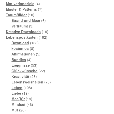
Produkte
4
Motivationsziele
4
Produkte
7
Muster & Patterns
7
10
Produkte
TraumBilder
10
Produkte
6
Strand und Meer
6
3
Produkte
Verträumt
3
Produkte
19
Kreative Downloads
19
182
Produkte
Lebenspostkarten
182
138
Produkte
Download
138
8
Produkte
kostenlos
8
Produkte
5
Affirmationen
5
4
Produkte
Bundles
4
Produkte
53
Ereignisse
53
Produkte
22
Glückwünsche
22
28
Produkte
Kreativität
28
Produkte
73
Lebensweisheiten
73
108
Produkte
Leben
108
19
Produkte
Liebe
19
Produkte
19
Mee(h)r
19
Produkte
46
Mindset
46
20
Produkte
Mut
20