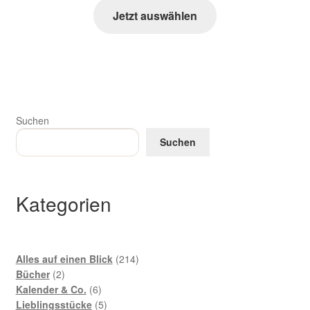
Jetzt auswählen
Suchen
Suchen
Kategorien
214
Alles auf einen Blick
214
2
Produkte
Bücher
2
Produkte
6
Kalender & Co.
6
Produkte
5
Lieblingsstücke
5