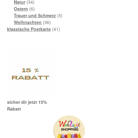
Produkte
34
Natur
34
Produkte
6
Ostern
6
Produkte
5
Trauer und Schmerz
5
36
Produkte
Weihnachten
36
Produkte
41
klassische Postkarte
41
Produkte
sicher dir jetzt 15%
Rabatt