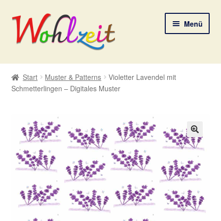
Zur
Zum
Menü
Navigation
Inhalt
springen
springen
Start
Start
Muster & Patterns
Violetter Lavendel mit
Schmetterlingen – Digitales Muster
AGB
Datenschutzerklärung
Deine Auswahl
🔍
Digitale Lebenspostkarten
FAQ
Gutscheine und Aktionen