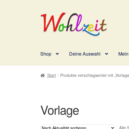
Zur
Zum
Navigation
Inhalt
springen
springen
Shop
Deine Auswahl
Mein
Start
AGB
Datenschutzerklärung
Deine Aus
Start
Produkte verschlagwortet mit „Vorlage
Impressum
Kasse
Mein Konto
Richtlinie f
Vertrag widerrufen
Widerrufsbelehrung
Zah
Vorlage
Alle 