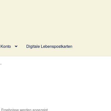
 Konto
Digitale Lebenspostkarten
wahl
Digitale Lebenspostkarten
FAQ
Gutscheine und Aktionen
“
ür Rückerstattungen und Rückgaben
Über Wohlzeit
Versandarten
lungsarten im Shop
Nach
5 Ergebnisse werden angezeigt