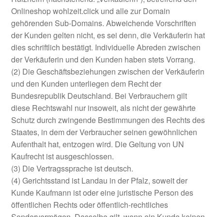
Onlineshop wohlzeit.click und alle zur Domain
gehörenden Sub-Domains. Abweichende Vorschriften
Impressum
der Kunden gelten nicht, es sei denn, die Verkäuferin hat
dies schriftlich bestätigt. Individuelle Abreden zwischen
Kasse
der Verkäuferin und den Kunden haben stets Vorrang.
(2) Die Geschäftsbeziehungen zwischen der Verkäuferin
Mein Konto
und den Kunden unterliegen dem Recht der
Bundesrepublik Deutschland. Bei Verbrauchern gilt
Richtlinie für Rückerstattungen und Rückgaben
diese Rechtswahl nur insoweit, als nicht der gewährte
Schutz durch zwingende Bestimmungen des Rechts des
Über Wohlzeit
Staates, in dem der Verbraucher seinen gewöhnlichen
Aufenthalt hat, entzogen wird. Die Geltung von UN
Versandarten
Kaufrecht ist ausgeschlossen.
(3) Die Vertragssprache ist deutsch.
Vertrag widerrufen
(4) Gerichtsstand ist Landau in der Pfalz, soweit der
Kunde Kaufmann ist oder eine juristische Person des
öffentlichen Rechts oder öffentlich-rechtliches
Widerrufsbelehrung
Sondervermögen. Dasselbe gilt, wenn ein Kunde keinen