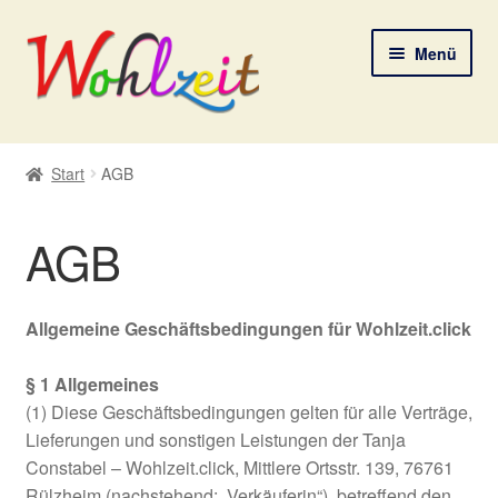
Zur
Zum
Menü
Navigation
Inhalt
springen
springen
Start
Start
AGB
AGB
AGB
Datenschutzerklärung
Deine Auswahl
Allgemeine Geschäftsbedingungen für Wohlzeit.click
Digitale Lebenspostkarten
§ 1 Allgemeines
(1) Diese Geschäftsbedingungen gelten für alle Verträge,
FAQ
Lieferungen und sonstigen Leistungen der Tanja
Constabel – Wohlzeit.click, Mittlere Ortsstr. 139, 76761
Rülzheim (nachstehend: „Verkäuferin“), betreffend den
Gutscheine und Aktionen