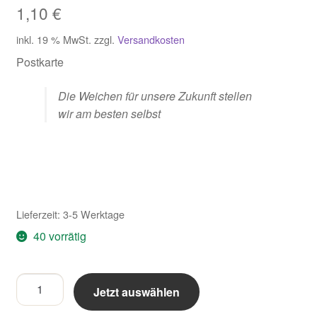
1,10
€
Zahlungsarten im Shop
inkl. 19 % MwSt.
zzgl.
Versandkosten
Postkarte
Die Weichen für unsere Zukunft stellen
wir am besten selbst
Lieferzeit:
3-5 Werktage
40 vorrätig
Die
Jetzt auswählen
Weichen
für