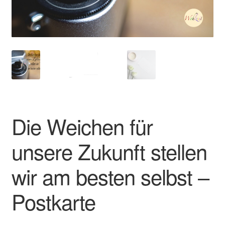
Impressum
Kasse
Mein Konto
Richtlinie für Rückerstattungen und Rückgaben
Die Weichen für
Über Wohlzeit
unsere Zukunft stellen
Versandarten
wir am besten selbst –
Vertrag widerrufen
Postkarte
Widerrufsbelehrung