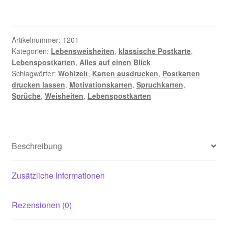
unsere
Zukunft
stellen
Artikelnummer:
1201
wir
Kategorien:
Lebensweisheiten
,
klassische Postkarte
,
Lebenspostkarten
,
Alles auf einen Blick
am
Schlagwörter:
Wohlzeit
,
Karten ausdrucken
,
Postkarten
besten
drucken lassen
,
Motivationskarten
,
Spruchkarten
,
selbst
Sprüche
,
Weisheiten
,
Lebenspostkarten
-
Postkarte
Menge
Beschreibung
Zusätzliche Informationen
Rezensionen (0)