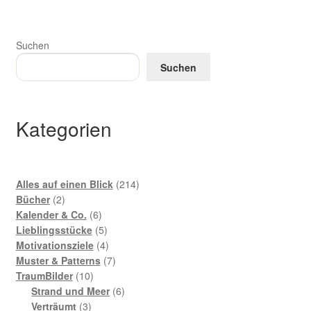
Suchen
Suchen
Kategorien
214
Alles auf einen Blick
214
2
Produkte
Bücher
2
Produkte
6
Kalender & Co.
6
Produkte
5
Lieblingsstücke
5
Produkte
4
Motivationsziele
4
Produkte
7
Muster & Patterns
7
10
Produkte
TraumBilder
10
Produkte
6
Strand und Meer
6
3
Produkte
Verträumt
3