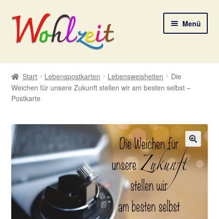
Zur
Zum
Menü
Navigation
Inhalt
springen
springen
Start
Start
Lebenspostkarten
Lebensweisheiten
Die
Weichen für unsere Zukunft stellen wir am besten selbst –
AGB
Postkarte
Datenschutzerklärung
Deine Auswahl
🔍
Digitale Lebenspostkarten
FAQ
Gutscheine und Aktionen