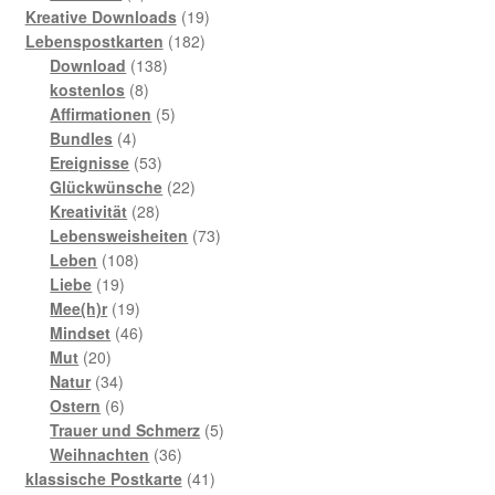
Produkte
19
Kreative Downloads
19
182
Produkte
Lebenspostkarten
182
138
Produkte
Download
138
8
Produkte
kostenlos
8
Produkte
5
Affirmationen
5
4
Produkte
Bundles
4
Produkte
53
Ereignisse
53
Produkte
22
Glückwünsche
22
28
Produkte
Kreativität
28
Produkte
73
Lebensweisheiten
73
108
Produkte
Leben
108
19
Produkte
Liebe
19
Produkte
19
Mee(h)r
19
Produkte
46
Mindset
46
20
Produkte
Mut
20
Produkte
34
Natur
34
Produkte
6
Ostern
6
Produkte
5
Trauer und Schmerz
5
36
Produkte
Weihnachten
36
Produkte
41
klassische Postkarte
41