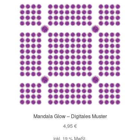
sortiert
Impressum
Kasse
Mein Konto
Richtlinie für Rückerstattungen und Rückgaben
Über Wohlzeit
Versandarten
Vertrag widerrufen
Mandala Glow – Digitales Muster
4,95
€
Widerrufsbelehrung
inkl. 19 % MwSt.