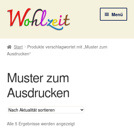
Zur
Zum
Menü
Navigation
Inhalt
springen
springen
Start
Start
Produkte verschlagwortet mit „Muster zum
Ausdrucken“
AGB
Datenschutzerklärung
Muster zum
Deine Auswahl
Ausdrucken
Digitale Lebenspostkarten
FAQ
Nach
Alle 5 Ergebnisse werden angezeigt
Aktualität
Gutscheine und Aktionen