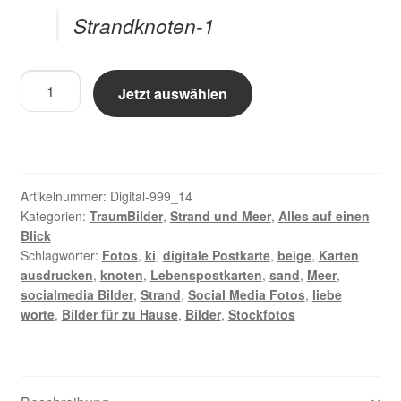
Strandknoten-1
Strandknoten-
Jetzt auswählen
1
-
Digitales
Foto
Menge
Artikelnummer:
Digital-999_14
Kategorien:
TraumBilder
,
Strand und Meer
,
Alles auf einen
Blick
Schlagwörter:
Fotos
,
ki
,
digitale Postkarte
,
beige
,
Karten
ausdrucken
,
knoten
,
Lebenspostkarten
,
sand
,
Meer
,
socialmedia Bilder
,
Strand
,
Social Media Fotos
,
liebe
worte
,
Bilder für zu Hause
,
Bilder
,
Stockfotos