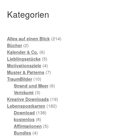
Kategorien
214
Alles auf einen Blick
214
2
Produkte
Bücher
2
Produkte
6
Kalender & Co.
6
Produkte
5
Lieblingsstücke
5
Produkte
4
Motivationsziele
4
Produkte
7
Muster & Patterns
7
10
Produkte
TraumBilder
10
Produkte
6
Strand und Meer
6
3
Produkte
Verträumt
3
Produkte
19
Kreative Downloads
19
182
Produkte
Lebenspostkarten
182
138
Produkte
Download
138
8
Produkte
kostenlos
8
Produkte
5
Affirmationen
5
4
Produkte
Bundles
4