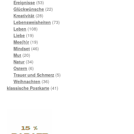
Produkte
53
Ereignisse
53
Produkte
22
Glückwünsche
22
28
Produkte
Kreativität
28
Produkte
73
Lebensweisheiten
73
108
Produkte
Leben
108
19
Produkte
Liebe
19
Produkte
19
Mee(h)r
19
Produkte
46
Mindset
46
20
Produkte
Mut
20
Produkte
34
Natur
34
Produkte
6
Ostern
6
Produkte
5
Trauer und Schmerz
5
36
Produkte
Weihnachten
36
Produkte
41
klassische Postkarte
41
Produkte