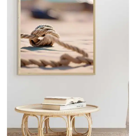
Impressum
Kasse
Mein Konto
Richtlinie für Rückerstattungen und Rückgaben
Über Wohlzeit
Versandarten
Vertrag widerrufen
Widerrufsbelehrung