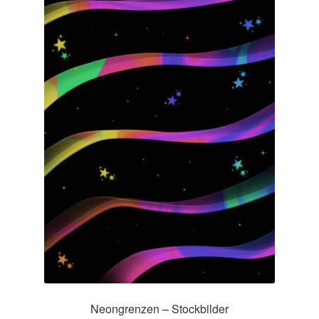
Impressum
Kasse
Mein Konto
Richtlinie für Rückerstattungen und Rückgaben
Über Wohlzeit
Versandarten
Vertrag widerrufen
Widerrufsbelehrung
Neongrenzen – Stockbilder