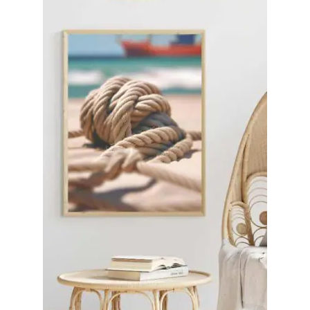
Impressum
Kasse
Mein Konto
Richtlinie für Rückerstattungen und Rückgaben
Über Wohlzeit
Versandarten
Vertrag widerrufen
Widerrufsbelehrung