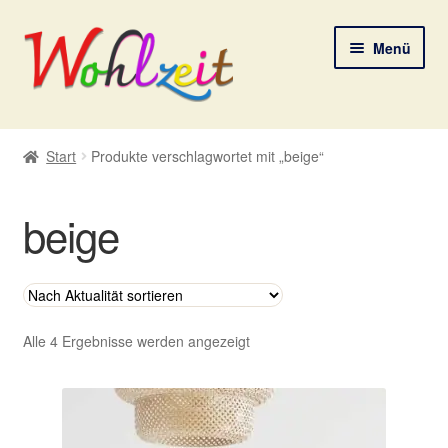
Zur
Zum
Menü
Navigation
Inhalt
springen
springen
Start
Start
Produkte verschlagwortet mit „beige“
AGB
beige
Datenschutzerklärung
Deine Auswahl
Digitale Lebenspostkarten
Nach
Alle 4 Ergebnisse werden angezeigt
Aktualität
sortiert
FAQ
Gutscheine und Aktionen