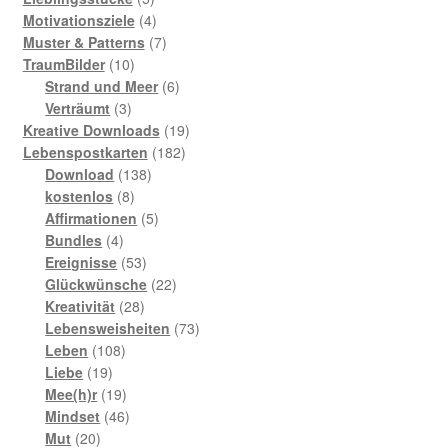
Produkte
4
Motivationsziele
4
Produkte
7
Muster & Patterns
7
10
Produkte
TraumBilder
10
Produkte
6
Strand und Meer
6
3
Produkte
Verträumt
3
Produkte
19
Kreative Downloads
19
182
Produkte
Lebenspostkarten
182
138
Produkte
Download
138
8
Produkte
kostenlos
8
Produkte
5
Affirmationen
5
4
Produkte
Bundles
4
Produkte
53
Ereignisse
53
Produkte
22
Glückwünsche
22
28
Produkte
Kreativität
28
Produkte
73
Lebensweisheiten
73
108
Produkte
Leben
108
19
Produkte
Liebe
19
Produkte
19
Mee(h)r
19
Produkte
46
Mindset
46
20
Produkte
Mut
20