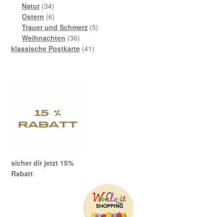
Produkte
34
Natur
34
Produkte
6
Ostern
6
Produkte
5
Trauer und Schmerz
5
36
Produkte
Weihnachten
36
Produkte
41
klassische Postkarte
41
Produkte
sicher dir jetzt 15%
Rabatt