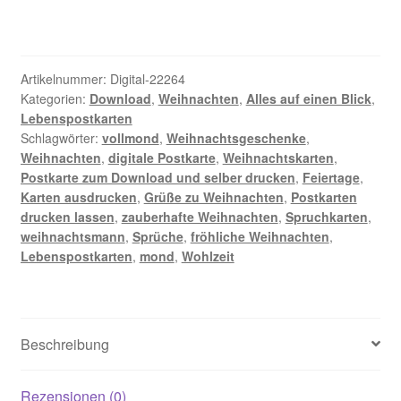
Zeit
und
Liebe
machen
Artikelnummer:
Digital-22264
das
Kategorien:
Download
,
Weihnachten
,
Alles auf einen Blick
,
Lebenspostkarten
Weihnachtsfest
Schlagwörter:
vollmond
,
Weihnachtsgeschenke
,
-
Weihnachten
,
digitale Postkarte
,
Weihnachtskarten
,
Digitale
Postkarte zum Download und selber drucken
,
Feiertage
,
Postkarte
Karten ausdrucken
,
Grüße zu Weihnachten
,
Postkarten
Menge
drucken lassen
,
zauberhafte Weihnachten
,
Spruchkarten
,
weihnachtsmann
,
Sprüche
,
fröhliche Weihnachten
,
Lebenspostkarten
,
mond
,
Wohlzeit
Beschreibung
Rezensionen (0)