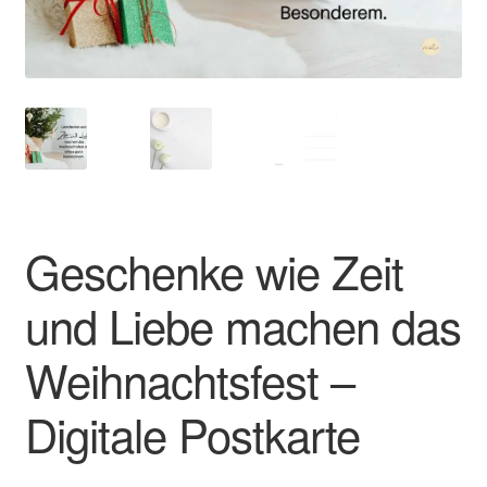
Impressum
Kasse
Mein Konto
Richtlinie für Rückerstattungen und Rückgaben
Geschenke wie Zeit
Über Wohlzeit
und Liebe machen das
Versandarten
Weihnachtsfest –
Vertrag widerrufen
Digitale Postkarte
Widerrufsbelehrung