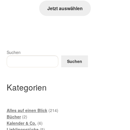
Jetzt auswählen
Suchen
Suchen
Kategorien
214
Alles auf einen Blick
214
2
Produkte
Bücher
2
Produkte
6
Kalender & Co.
6
Produkte
5
Lieblingsstücke
5