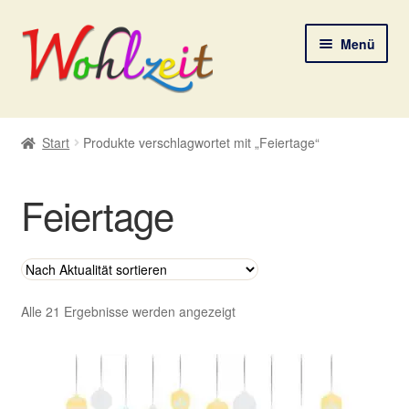
Zur
Zum
Menü
Navigation
Inhalt
springen
springen
Start
Start
Produkte verschlagwortet mit „Feiertage“
AGB
Feiertage
Datenschutzerklärung
Deine Auswahl
Digitale Lebenspostkarten
Nach
Alle 21 Ergebnisse werden angezeigt
Aktualität
sortiert
FAQ
Gutscheine und Aktionen