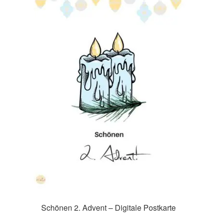
Impressum
Kasse
Mein Konto
Richtlinie für Rückerstattungen und Rückgaben
Über Wohlzeit
Versandarten
Vertrag widerrufen
Widerrufsbelehrung
Schönen 2. Advent – Digitale Postkarte