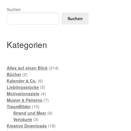
Suchen
Suchen
Kategorien
214
Alles auf einen Blick
214
2
Produkte
Bücher
2
Produkte
6
Kalender & Co.
6
Produkte
5
Lieblingsstücke
5
Produkte
4
Motivationsziele
4
Produkte
7
Muster & Patterns
7
10
Produkte
TraumBilder
10
Produkte
6
Strand und Meer
6
3
Produkte
Verträumt
3
Produkte
19
Kreative Downloads
19