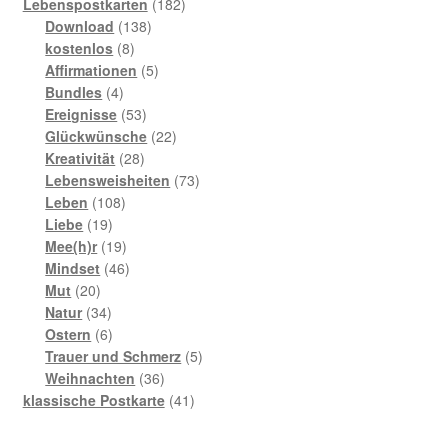
182
Produkte
Lebenspostkarten
182
138
Produkte
Download
138
8
Produkte
kostenlos
8
Produkte
5
Affirmationen
5
4
Produkte
Bundles
4
Produkte
53
Ereignisse
53
Produkte
22
Glückwünsche
22
28
Produkte
Kreativität
28
Produkte
73
Lebensweisheiten
73
108
Produkte
Leben
108
19
Produkte
Liebe
19
Produkte
19
Mee(h)r
19
Produkte
46
Mindset
46
20
Produkte
Mut
20
Produkte
34
Natur
34
Produkte
6
Ostern
6
Produkte
5
Trauer und Schmerz
5
36
Produkte
Weihnachten
36
Produkte
41
klassische Postkarte
41
Produkte