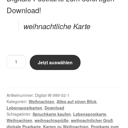
Zahlungsarten im Shop
Download!
weihnachtliche Karte
Weihnachtsgrüße
Jetzt auswählen
für
Dich
Menge
Artikelnummer:
Digital-W-999-02-1
Kategorien:
Weihnachten
,
Alles auf einen Blick
,
Lebenspostkarten
,
Download
Schlagwörter:
Spruchkarte kaufen
,
Lebenspostkarte
,
Weihnachten
,
weihnachtsgrüße
,
weihnachtlicher Gruß
,
digitale Postkarte
,
Karten zu Weihnachten
,
Postkarte zum