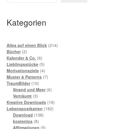
Kategorien
214
Alles auf einen Blick
214
2
Produkte
Bücher
2
Produkte
6
Kalender & Co.
6
Produkte
5
Lieblingsstücke
5
Produkte
4
Motivationsziele
4
Produkte
7
Muster & Patterns
7
10
Produkte
TraumBilder
10
Produkte
6
Strand und Meer
6
3
Produkte
Verträumt
3
Produkte
19
Kreative Downloads
19
182
Produkte
Lebenspostkarten
182
138
Produkte
Download
138
8
Produkte
kostenlos
8
Produkte
5
Affirmationen
5