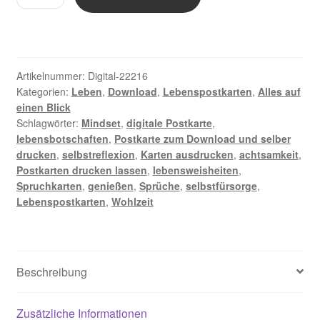
Leben
darf
ein
Gefühl
von
Artikelnummer:
Digital-22216
Ankommen
Kategorien:
Leben
,
Download
,
Lebenspostkarten
,
Alles auf
einen Blick
und
Schlagwörter:
Mindset
,
digitale Postkarte
,
Genießen
lebensbotschaften
,
Postkarte zum Download und selber
sein
drucken
,
selbstreflexion
,
Karten ausdrucken
,
achtsamkeit
,
-
Postkarten drucken lassen
,
lebensweisheiten
,
Digitale
Spruchkarten
,
genießen
,
Sprüche
,
selbstfürsorge
,
Postkarte
Lebenspostkarten
,
Wohlzeit
Menge
Beschreibung
Zusätzliche Informationen