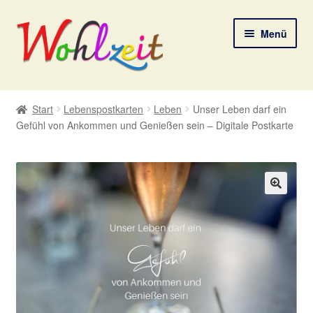
Zur
Zum
Menü
Navigation
Inhalt
springen
springen
Start
Start
Lebenspostkarten
Leben
Unser Leben darf ein
Gefühl von Ankommen und Genießen sein – Digitale Postkarte
AGB
Datenschutzerklärung
Deine Auswahl
🔍
Digitale Lebenspostkarten
FAQ
Gutscheine und Aktionen