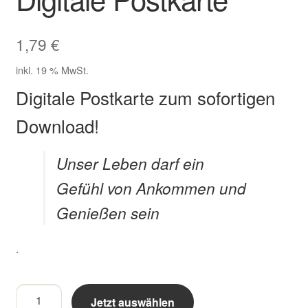
Zahlungsarten im Shop
1,79
€
inkl. 19 % MwSt.
Digitale Postkarte zum sofortigen
Download!
Unser Leben darf ein
Gefühl von Ankommen und
Genießen sein
.
Unser
Jetzt auswählen