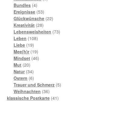
4
Produkte
Bundles
4
Produkte
53
Ereignisse
53
Produkte
22
Glückwünsche
22
28
Produkte
Kreativität
28
Produkte
73
Lebensweisheiten
73
108
Produkte
Leben
108
19
Produkte
Liebe
19
Produkte
19
Mee(h)r
19
Produkte
46
Mindset
46
20
Produkte
Mut
20
Produkte
34
Natur
34
Produkte
6
Ostern
6
Produkte
5
Trauer und Schmerz
5
36
Produkte
Weihnachten
36
Produkte
41
klassische Postkarte
41
Produkte