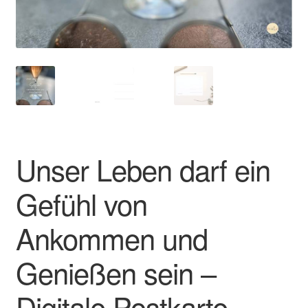
Impressum
Kasse
Mein Konto
Richtlinie für Rückerstattungen und Rückgaben
Unser Leben darf ein
Über Wohlzeit
Gefühl von
Versandarten
Ankommen und
Vertrag widerrufen
Genießen sein –
Widerrufsbelehrung
Digitale Postkarte