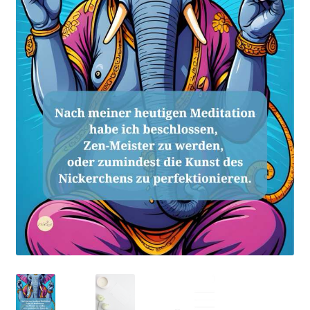
Impressum
Kasse
Mein Konto
Richtlinie für Rückerstattungen und Rückgaben
Über Wohlzeit
Versandarten
Vertrag widerrufen
Widerrufsbelehrung