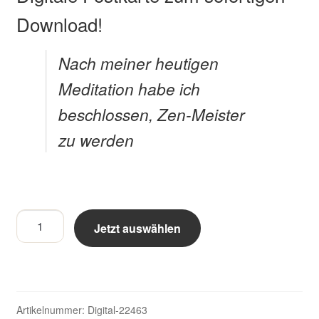
Download!
Nach meiner heutigen
Meditation habe ich
beschlossen, Zen-Meister
zu werden
Nach
Jetzt auswählen
meiner
heutigen
Meditation
habe
ich
Artikelnummer:
Digital-22463