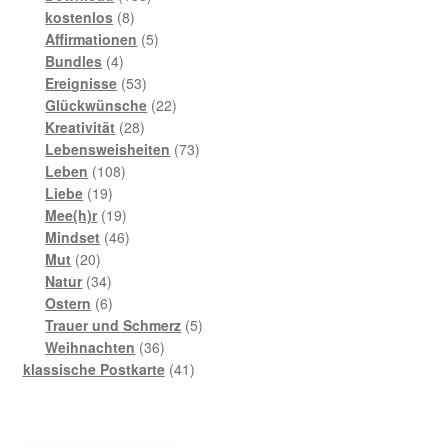
8
Produkte
kostenlos
8
Produkte
5
Affirmationen
5
4
Produkte
Bundles
4
Produkte
53
Ereignisse
53
Produkte
22
Glückwünsche
22
28
Produkte
Kreativität
28
Produkte
73
Lebensweisheiten
73
108
Produkte
Leben
108
19
Produkte
Liebe
19
Produkte
19
Mee(h)r
19
Produkte
46
Mindset
46
20
Produkte
Mut
20
Produkte
34
Natur
34
Produkte
6
Ostern
6
Produkte
5
Trauer und Schmerz
5
36
Produkte
Weihnachten
36
Produkte
41
klassische Postkarte
41
Produkte