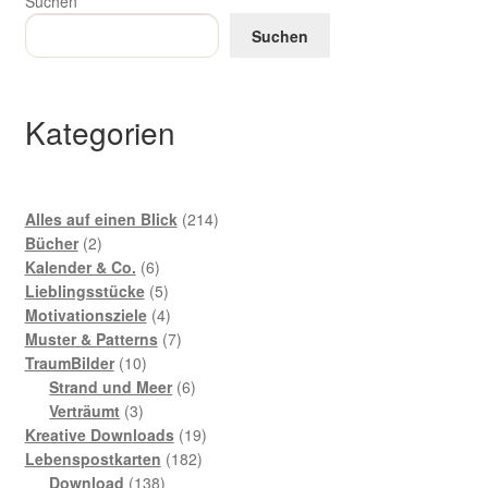
Suchen
Suchen
Kategorien
214
Alles auf einen Blick
214
2
Produkte
Bücher
2
Produkte
6
Kalender & Co.
6
Produkte
5
Lieblingsstücke
5
Produkte
4
Motivationsziele
4
Produkte
7
Muster & Patterns
7
10
Produkte
TraumBilder
10
Produkte
6
Strand und Meer
6
3
Produkte
Verträumt
3
Produkte
19
Kreative Downloads
19
182
Produkte
Lebenspostkarten
182
138
Produkte
Download
138