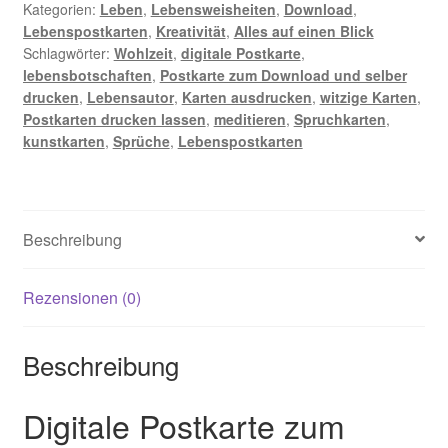
beschlossen,
Kategorien:
Leben
,
Lebensweisheiten
,
Download
,
Lebenspostkarten
,
Kreativität
,
Alles auf einen Blick
Zen-
Schlagwörter:
Wohlzeit
,
digitale Postkarte
,
Meister
lebensbotschaften
,
Postkarte zum Download und selber
zu
drucken
,
Lebensautor
,
Karten ausdrucken
,
witzige Karten
,
werden
Postkarten drucken lassen
,
meditieren
,
Spruchkarten
,
-
kunstkarten
,
Sprüche
,
Lebenspostkarten
Digitale
Postkarte
Menge
Beschreibung
Rezensionen (0)
Beschreibung
Digitale Postkarte zum