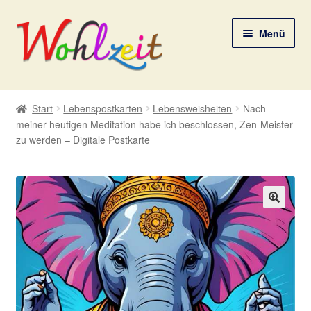
Zur
Zum
Menü
Navigation
Inhalt
springen
springen
Start
Start
Lebenspostkarten
Lebensweisheiten
Nach
meiner heutigen Meditation habe ich beschlossen, Zen-Meister
AGB
zu werden – Digitale Postkarte
Datenschutzerklärung
Deine Auswahl
🔍
Digitale Lebenspostkarten
FAQ
Gutscheine und Aktionen