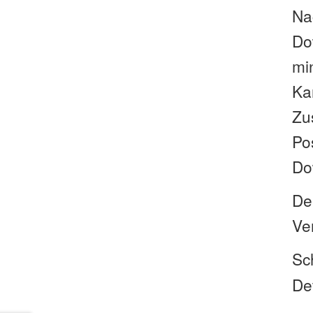
Na
Dow
mi
Kar
Zu
Po
Do
De
Ve
Sc
De