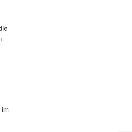
die
n.
 im