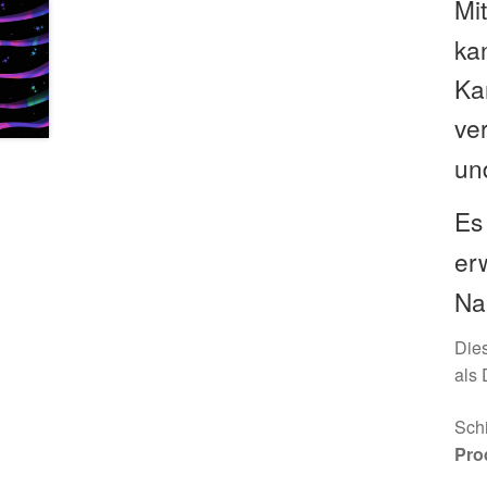
Mi
kan
Ka
ve
un
Es 
er
Na
Die
als 
Schi
Pro