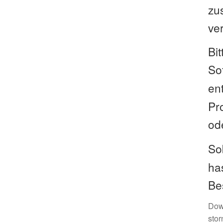
zu
ver
Bi
So
ent
Pr
ode
So
ha
Be
Dow
stor