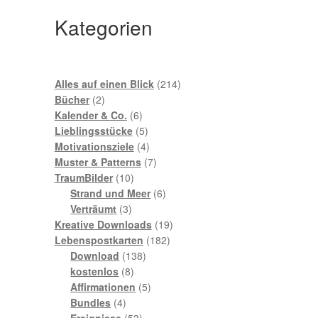
Kategorien
214
Alles auf einen Blick
214
2
Produkte
Bücher
2
Produkte
6
Kalender & Co.
6
Produkte
5
Lieblingsstücke
5
Produkte
4
Motivationsziele
4
Produkte
7
Muster & Patterns
7
10
Produkte
TraumBilder
10
Produkte
6
Strand und Meer
6
3
Produkte
Verträumt
3
Produkte
19
Kreative Downloads
19
182
Produkte
Lebenspostkarten
182
138
Produkte
Download
138
8
Produkte
kostenlos
8
Produkte
5
Affirmationen
5
4
Produkte
Bundles
4
Produkte
53
Ereignisse
53