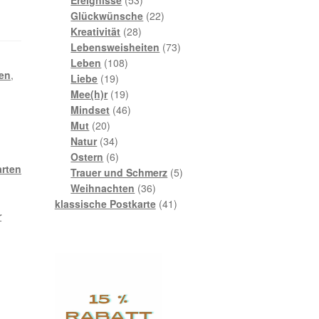
Produkte
22
Glückwünsche
22
28
Produkte
Kreativität
28
Produkte
73
Lebensweisheiten
73
108
Produkte
Leben
108
en
,
19
Produkte
Liebe
19
Produkte
19
Mee(h)r
19
Produkte
46
Mindset
46
20
Produkte
Mut
20
Produkte
34
Natur
34
Produkte
6
Ostern
6
arten
Produkte
5
Trauer und Schmerz
5
36
Produkte
Weihnachten
36
Produkte
41
klassische Postkarte
41
r
Produkte