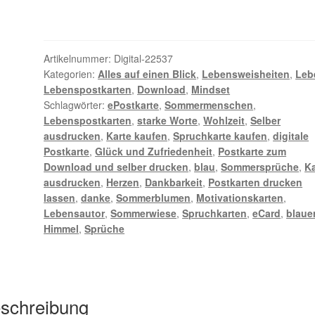
uns
keine
Wahl
mehr
Artikelnummer:
Digital-22537
Menge
Kategorien:
Alles auf einen Blick
,
Lebensweisheiten
,
Leb
Lebenspostkarten
,
Download
,
Mindset
Schlagwörter:
ePostkarte
,
Sommermenschen
,
Lebenspostkarten
,
starke Worte
,
Wohlzeit
,
Selber
ausdrucken
,
Karte kaufen
,
Spruchkarte kaufen
,
digitale
Postkarte
,
Glück und Zufriedenheit
,
Postkarte zum
Download und selber drucken
,
blau
,
Sommersprüche
,
K
ausdrucken
,
Herzen
,
Dankbarkeit
,
Postkarten drucken
lassen
,
danke
,
Sommerblumen
,
Motivationskarten
,
Lebensautor
,
Sommerwiese
,
Spruchkarten
,
eCard
,
blaue
Himmel
,
Sprüche
schreibung