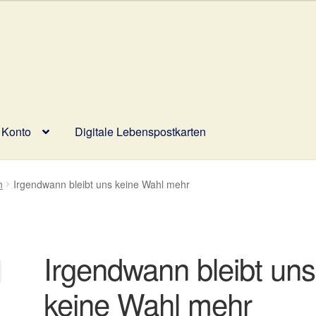
 Konto
Digitale Lebenspostkarten
wahl
Digitale Lebenspostkarten
FAQ
Gutscheine und Aktionen
n
Irgendwann bleibt uns keine Wahl mehr
ür Rückerstattungen und Rückgaben
Über Wohlzeit
Versandarten
lungsarten im Shop
Irgendwann bleibt uns
keine Wahl mehr