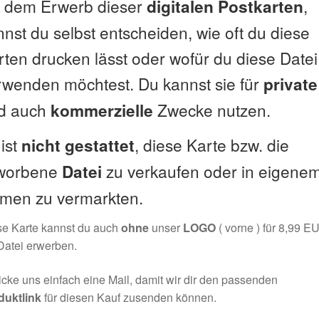
t dem Erwerb dieser
,
digitalen Postkarten
nst du selbst entscheiden, wie oft du diese
rten drucken lässt oder wofür du diese Datei
rwenden möchtest. Du kannst sie für
private
d auch
Zwecke nutzen.
kommerzielle
ist
, diese Karte bzw. die
nicht
gestattet
worbene
zu verkaufen oder in eigene
Datei
men zu vermarkten.
se Karte kannst du auch
ohne
unser
LOGO
( vorne ) für 8,99 E
Datei erwerben.
cke uns einfach eine Mail, damit wir dir den passenden
duktlink
für diesen Kauf zusenden können.