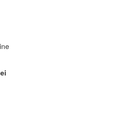
ine
ei