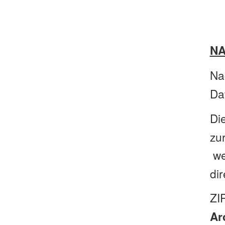
NA
Na
Da
Di
zu
we
dir
ZI
Ar