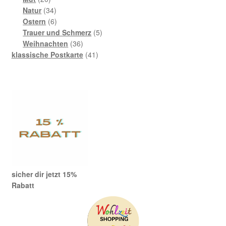
Produkte
34
Natur
34
Produkte
6
Ostern
6
Produkte
5
Trauer und Schmerz
5
36
Produkte
Weihnachten
36
Produkte
41
klassische Postkarte
41
Produkte
sicher dir jetzt 15%
Rabatt