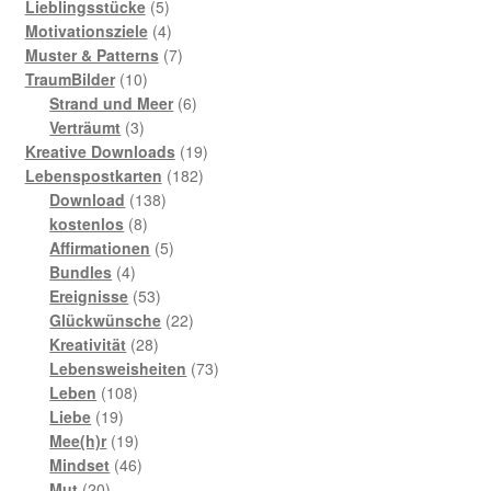
Produkte
5
Lieblingsstücke
5
Produkte
4
Motivationsziele
4
Produkte
7
Muster & Patterns
7
10
Produkte
TraumBilder
10
Produkte
6
Strand und Meer
6
3
Produkte
Verträumt
3
Produkte
19
Kreative Downloads
19
182
Produkte
Lebenspostkarten
182
138
Produkte
Download
138
8
Produkte
kostenlos
8
Produkte
5
Affirmationen
5
4
Produkte
Bundles
4
Produkte
53
Ereignisse
53
Produkte
22
Glückwünsche
22
28
Produkte
Kreativität
28
Produkte
73
Lebensweisheiten
73
108
Produkte
Leben
108
19
Produkte
Liebe
19
Produkte
19
Mee(h)r
19
Produkte
46
Mindset
46
20
Produkte
Mut
20