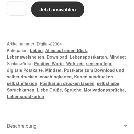
Tipps
Jetzt auswählen
für
die
Pflege
Deiner
Seele
Artikelnummer:
Digital-22304
Gesunde
Kategorien:
Leben
,
Alles auf einen Blick
,
Lebensweisheiten
,
Download
,
Lebenspostkarten
,
Mindset
Beziehungen
Schlagwörter:
Positive Worte
,
Wohlzeit
,
seelenpflege
,
-
digitale Postkarte
,
Mindset
,
Postkarte zum Download und
Digitale
selber drucken
,
coachingkarten
,
Karten ausdrucken
,
Postkarte
selbstreflexion
,
Postkarten drucken lassen
,
selbstliebe
,
Menge
Spruchkarten
,
Liebe Grüße
,
Sprüche
,
Motivationssprüche
,
Lebenspostkarten
Beschreibung