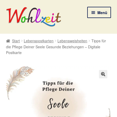
Zur
Zum
Menü
Navigation
Inhalt
springen
springen
Start
Start
Lebenspostkarten
Lebensweisheiten
Tipps für
die Pflege Deiner Seele Gesunde Beziehungen – Digitale
AGB
Postkarte
Datenschutzerklärung
Deine Auswahl
🔍
Digitale Lebenspostkarten
FAQ
Gutscheine und Aktionen