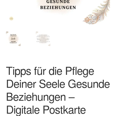
Impressum
Kasse
Mein Konto
Richtlinie für Rückerstattungen und Rückgaben
Tipps für die Pflege
Über Wohlzeit
Deiner Seele Gesunde
Versandarten
Beziehungen –
Vertrag widerrufen
Digitale Postkarte
Widerrufsbelehrung