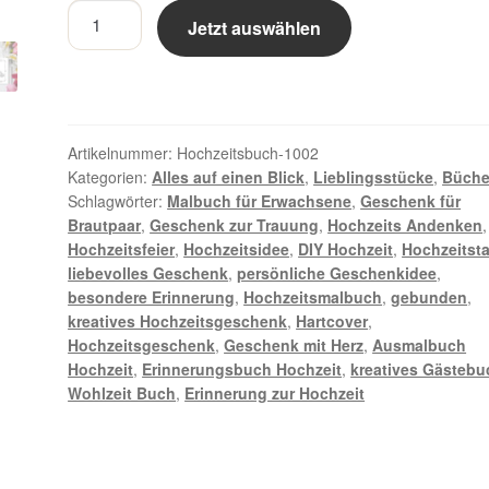
Hochzeits-
Jetzt auswählen
Ausmalbuch
–
Eine
Erinnerung
mit
Artikelnummer:
Hochzeitsbuch-1002
Herz
Kategorien:
Alles auf einen Blick
,
Lieblingsstücke
,
Büche
Schlagwörter:
Malbuch für Erwachsene
,
Geschenk für
-
Brautpaar
,
Geschenk zur Trauung
,
Hochzeits Andenken
,
gebundene
Hochzeitsfeier
,
Hochzeitsidee
,
DIY Hochzeit
,
Hochzeitst
Ausgabe
liebevolles Geschenk
,
persönliche Geschenkidee
,
Menge
besondere Erinnerung
,
Hochzeitsmalbuch
,
gebunden
,
kreatives Hochzeitsgeschenk
,
Hartcover
,
Hochzeitsgeschenk
,
Geschenk mit Herz
,
Ausmalbuch
Hochzeit
,
Erinnerungsbuch Hochzeit
,
kreatives Gästebu
Wohlzeit Buch
,
Erinnerung zur Hochzeit