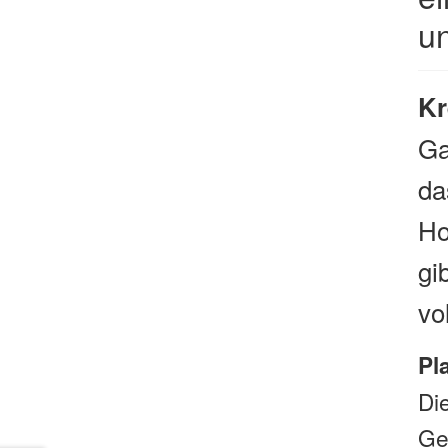
un
Kr
Ga
da
Ho
gi
vo
Pl
Di
Ge