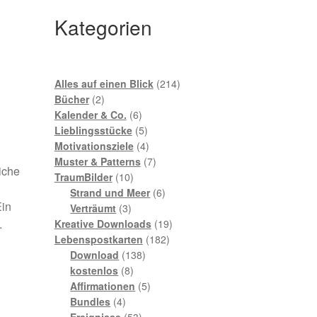
Kategorien
214
Alles auf einen Blick
214
2
Produkte
Bücher
2
Produkte
6
Kalender & Co.
6
Produkte
5
Lieblingsstücke
5
Produkte
4
Motivationsziele
4
Produkte
7
Muster & Patterns
7
iche
10
Produkte
TraumBilder
10
Produkte
6
Strand und Meer
6
Ein
3
Produkte
Verträumt
3
Produkte
19
.
Kreative Downloads
19
182
Produkte
Lebenspostkarten
182
138
Produkte
Download
138
8
Produkte
kostenlos
8
Produkte
5
Affirmationen
5
4
Produkte
Bundles
4
Produkte
53
Ereignisse
53