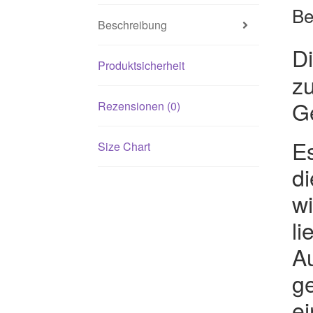
Be
Beschreibung
D
Produktsicherheit
zu
G
Rezensionen (0)
Es
Size Chart
d
wi
li
A
ge
e