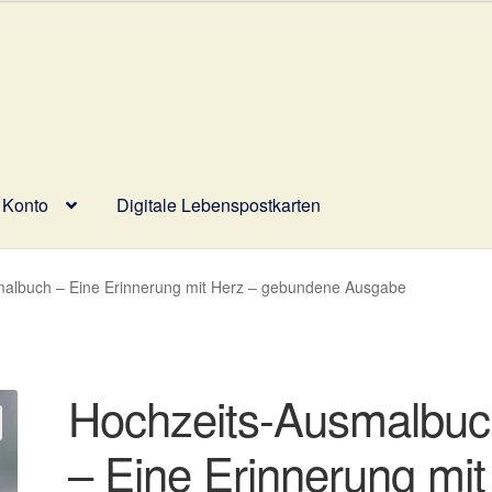
 Konto
Digitale Lebenspostkarten
wahl
Digitale Lebenspostkarten
FAQ
Gutscheine und Aktionen
albuch – Eine Erinnerung mit Herz – gebundene Ausgabe
ür Rückerstattungen und Rückgaben
Über Wohlzeit
Versandarten
lungsarten im Shop
Hochzeits-Ausmalbuc
– Eine Erinnerung mit