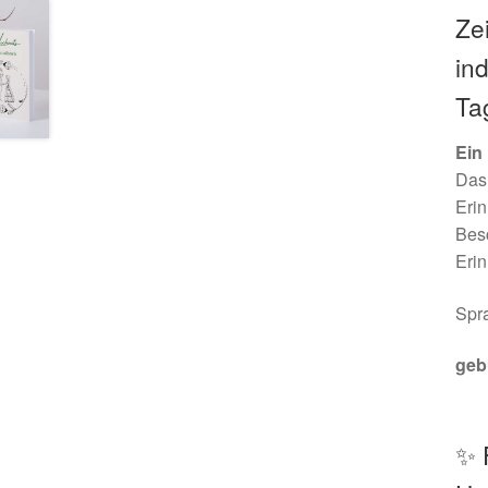
Ze
in
Ta
Ein
Das 
Erin
Besc
Erin
Spra
geb
✨ 