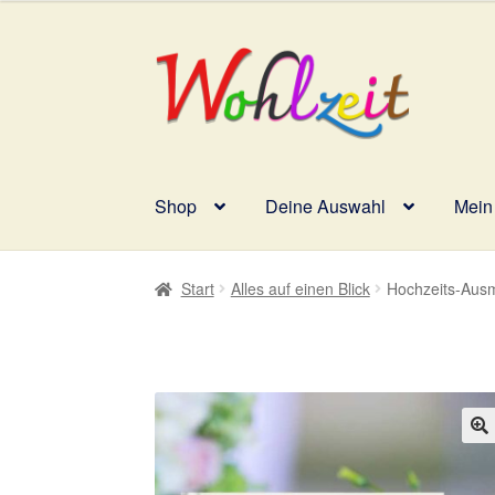
Zur
Zum
Navigation
Inhalt
springen
springen
Shop
Deine Auswahl
Mein
Start
AGB
Datenschutzerklärung
Deine Aus
Start
Alles auf einen Blick
Hochzeits-Ausm
Impressum
Kasse
Mein Konto
Richtlinie f
Vertrag widerrufen
Widerrufsbelehrung
Zah
🔍