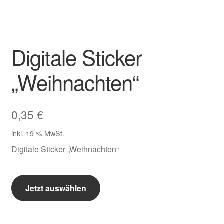
Impressum
Digitale Sticker
Kasse
„Weihnachten“
Mein Konto
Richtlinie für Rückerstattungen und Rückgaben
0,35
€
Über Wohlzeit
inkl. 19 % MwSt.
Digitale Sticker „Weihnachten“
Versandarten
Digitale
Vertrag widerrufen
Jetzt auswählen
Sticker
"Weihnachten"
Widerrufsbelehrung
Menge