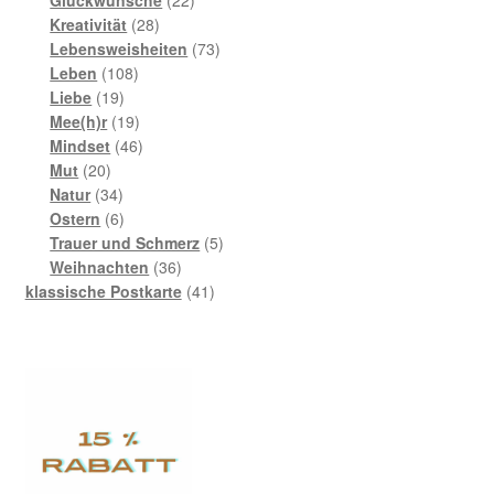
28
Produkte
Kreativität
28
Produkte
73
Lebensweisheiten
73
108
Produkte
Leben
108
19
Produkte
Liebe
19
Produkte
19
Mee(h)r
19
Produkte
46
Mindset
46
20
Produkte
Mut
20
Produkte
34
Natur
34
Produkte
6
Ostern
6
Produkte
5
Trauer und Schmerz
5
36
Produkte
Weihnachten
36
Produkte
41
klassische Postkarte
41
Produkte