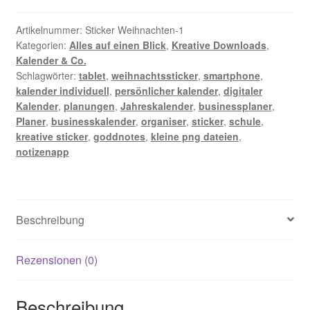
Zahlungsarten im Shop
Artikelnummer:
Sticker Weihnachten-1
Kategorien:
Alles auf einen Blick
,
Kreative Downloads
,
Kalender & Co.
Schlagwörter:
tablet
,
weihnachtssticker
,
smartphone
,
kalender individuell
,
persönlicher kalender
,
digitaler
Kalender
,
planungen
,
Jahreskalender
,
businessplaner
,
Planer
,
businesskalender
,
organiser
,
sticker
,
schule
,
kreative sticker
,
goddnotes
,
kleine png dateien
,
notizenapp
Beschreibung
Rezensionen (0)
Beschreibung