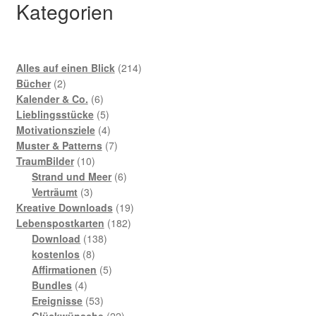
Kategorien
214
Alles auf einen Blick
214
2
Produkte
Bücher
2
Produkte
6
Kalender & Co.
6
Produkte
5
Lieblingsstücke
5
Produkte
4
Motivationsziele
4
Produkte
7
Muster & Patterns
7
10
Produkte
TraumBilder
10
Produkte
6
Strand und Meer
6
3
Produkte
Verträumt
3
Produkte
19
Kreative Downloads
19
182
Produkte
Lebenspostkarten
182
138
Produkte
Download
138
8
Produkte
kostenlos
8
Produkte
5
Affirmationen
5
4
Produkte
Bundles
4
Produkte
53
Ereignisse
53
Produkte
22
Glückwünsche
22