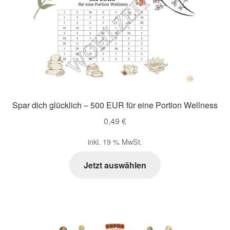
Impressum
Kasse
Mein Konto
Spar dich glücklich – 500 EUR für eine Portion Wellness
Richtlinie für Rückerstattungen und Rückgaben
0,49
€
Über Wohlzeit
inkl. 19 % MwSt.
Versandarten
Jetzt auswählen
Vertrag widerrufen
Widerrufsbelehrung