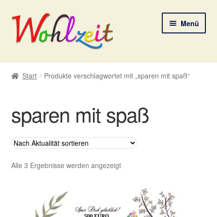
Zur
Zum
Menü
Navigation
Inhalt
springen
springen
Start
Start
Produkte verschlagwortet mit „sparen mit spaß“
AGB
sparen mit spaß
Datenschutzerklärung
Deine Auswahl
Digitale Lebenspostkarten
Nach
Alle 3 Ergebnisse werden angezeigt
Aktualität
sortiert
FAQ
Gutscheine und Aktionen