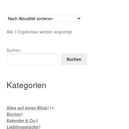
Nach
Alle 3 Ergebnisse werden angezeigt
Aktualität
sortiert
Suchen
Suchen
Kategorien
214
Alles auf einen Blick
214
2
Produkte
Bücher
2
Produkte
6
Kalender & Co.
6
Produkte
5
Lieblingsstücke
5