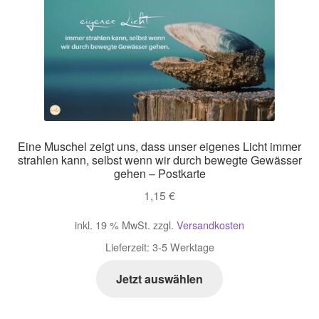
Impressum
Kasse
Mein Konto
Eine Muschel zeigt uns, dass unser eigenes Licht immer
Richtlinie für Rückerstattungen und Rückgaben
strahlen kann, selbst wenn wir durch bewegte Gewässer
gehen – Postkarte
Über Wohlzeit
1,15
€
inkl. 19 % MwSt.
zzgl.
Versandkosten
Versandarten
Lieferzeit:
3-5 Werktage
Vertrag widerrufen
Jetzt auswählen
Widerrufsbelehrung