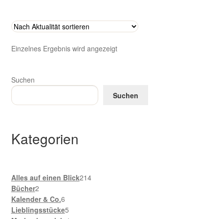
Zahlungsarten im Shop
Einzelnes Ergebnis wird angezeigt
Suchen
Suchen
Kategorien
214
Alles auf einen Blick
214
2
Produkte
Bücher
2
Produkte
6
Kalender & Co.
6
Produkte
5
Lieblingsstücke
5