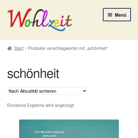
Zur
Zum
Menü
Navigation
Inhalt
springen
springen
Start
Start
Produkte verschlagwortet mit „schönheit“
AGB
schönheit
Datenschutzerklärung
Deine Auswahl
Digitale Lebenspostkarten
Einzelnes Ergebnis wird angezeigt
FAQ
Gutscheine und Aktionen