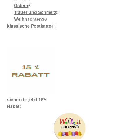
Produkte
6
Ostern
6
Produkte
5
Trauer und Schmerz
5
36
Produkte
Weihnachten
36
Produkte
41
klassische Postkarte
41
Produkte
sicher dir jetzt 15%
Rabatt