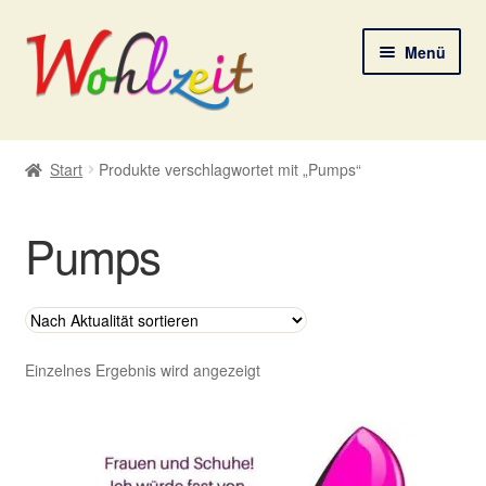
Zur
Zum
Menü
Navigation
Inhalt
springen
springen
Start
Start
Produkte verschlagwortet mit „Pumps“
AGB
Pumps
Datenschutzerklärung
Deine Auswahl
Digitale Lebenspostkarten
Einzelnes Ergebnis wird angezeigt
FAQ
Gutscheine und Aktionen