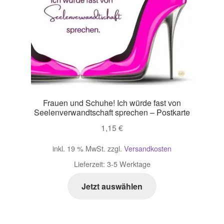
Impressum
Kasse
Mein Konto
Frauen und Schuhe! Ich würde fast von
Richtlinie für Rückerstattungen und Rückgaben
Seelenverwandtschaft sprechen – Postkarte
1,15
€
Über Wohlzeit
inkl. 19 % MwSt.
zzgl.
Versandkosten
Versandarten
Lieferzeit:
3-5 Werktage
Vertrag widerrufen
Jetzt auswählen
Widerrufsbelehrung