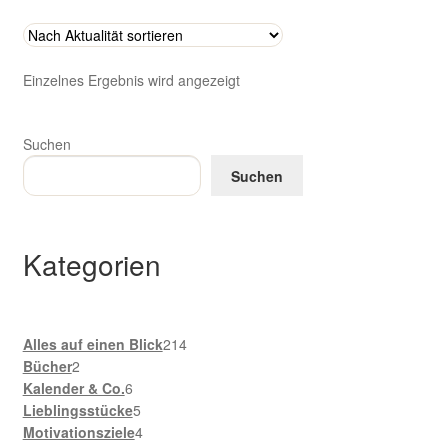
Zahlungsarten im Shop
Einzelnes Ergebnis wird angezeigt
Suchen
Suchen
Kategorien
214
Alles auf einen Blick
214
2
Produkte
Bücher
2
Produkte
6
Kalender & Co.
6
Produkte
5
Lieblingsstücke
5
Produkte
4
Motivationsziele
4