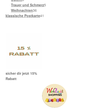
Produkte
5
Trauer und Schmerz
5
36
Produkte
Weihnachten
36
Produkte
41
klassische Postkarte
41
Produkte
sicher dir jetzt 15%
Rabatt