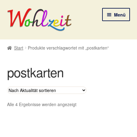
Zur
Zum
Menü
Navigation
Inhalt
springen
springen
Start
Start
Produkte verschlagwortet mit „postkarten“
AGB
postkarten
Datenschutzerklärung
Deine Auswahl
Digitale Lebenspostkarten
Nach
Alle 4 Ergebnisse werden angezeigt
Aktualität
sortiert
FAQ
Gutscheine und Aktionen