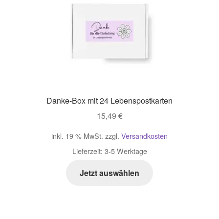
Impressum
Kasse
Mein Konto
Danke-Box mit 24 Lebenspostkarten
Richtlinie für Rückerstattungen und Rückgaben
15,49
€
Über Wohlzeit
inkl. 19 % MwSt.
zzgl.
Versandkosten
Lieferzeit:
3-5 Werktage
Versandarten
Jetzt auswählen
Vertrag widerrufen
Widerrufsbelehrung