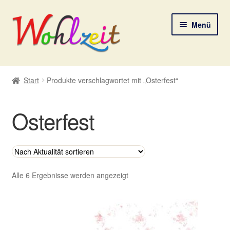
Zur
Zum
Menü
Navigation
Inhalt
springen
springen
Start
Start
Produkte verschlagwortet mit „Osterfest“
AGB
Osterfest
Datenschutzerklärung
Deine Auswahl
Digitale Lebenspostkarten
Nach
Alle 6 Ergebnisse werden angezeigt
Aktualität
sortiert
FAQ
Gutscheine und Aktionen