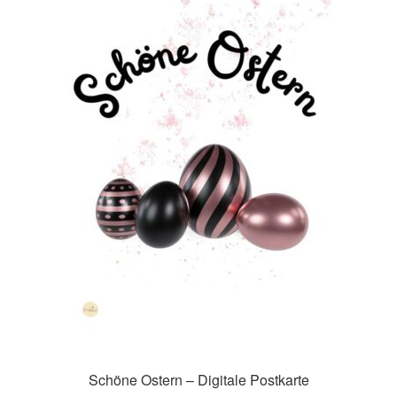
Impressum
Kasse
Mein Konto
Richtlinie für Rückerstattungen und Rückgaben
Über Wohlzeit
Versandarten
Vertrag widerrufen
Widerrufsbelehrung
Schöne Ostern – Digitale Postkarte