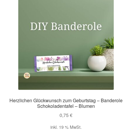
Impressum
Kasse
Mein Konto
Richtlinie für Rückerstattungen und Rückgaben
Über Wohlzeit
Versandarten
Herzlichen Glückwunsch zum Geburtstag – Banderole
Schokoladentafel – Blumen
Vertrag widerrufen
0,75
€
Widerrufsbelehrung
inkl. 19 % MwSt.