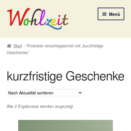
Zur
Zum
Menü
Navigation
Inhalt
springen
springen
Start
Start
Produkte verschlagwortet mit „kurzfristige
Geschenke“
AGB
Datenschutzerklärung
kurzfristige Geschenke
Deine Auswahl
Digitale Lebenspostkarten
Nach
Alle 2 Ergebnisse werden angezeigt
Aktualität
FAQ
sortiert
Gutscheine und Aktionen