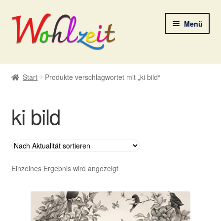
Zur
Zum
Menü
Navigation
Inhalt
springen
springen
Start
Start
Produkte verschlagwortet mit „ki bild“
AGB
ki bild
Datenschutzerklärung
Deine Auswahl
Digitale Lebenspostkarten
Einzelnes Ergebnis wird angezeigt
FAQ
Gutscheine und Aktionen