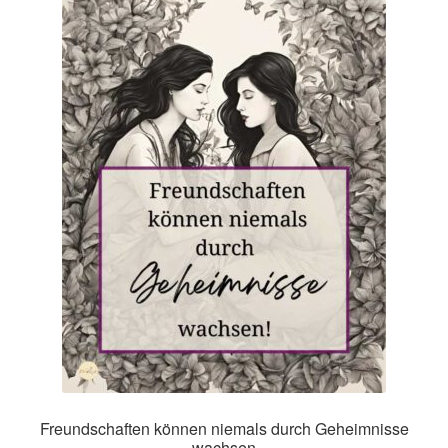
Impressum
Kasse
Mein Konto
Richtlinie für Rückerstattungen und Rückgaben
Über Wohlzeit
Versandarten
Vertrag widerrufen
Widerrufsbelehrung
Freundschaften können niemals durch Geheimnisse
wachsen