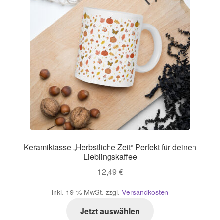
Impressum
Kasse
Mein Konto
Richtlinie für Rückerstattungen und Rückgaben
Über Wohlzeit
Keramiktasse „Herbstliche Zeit“ Perfekt für deinen
Versandarten
Lieblingskaffee
12,49
€
Vertrag widerrufen
inkl. 19 % MwSt.
zzgl.
Versandkosten
Widerrufsbelehrung
Jetzt auswählen