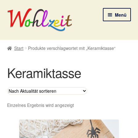
Zur
Zum
Menü
Navigation
Inhalt
springen
springen
Start
Start
Produkte verschlagwortet mit „Keramiktasse“
AGB
Keramiktasse
Datenschutzerklärung
Deine Auswahl
Digitale Lebenspostkarten
Einzelnes Ergebnis wird angezeigt
FAQ
Gutscheine und Aktionen