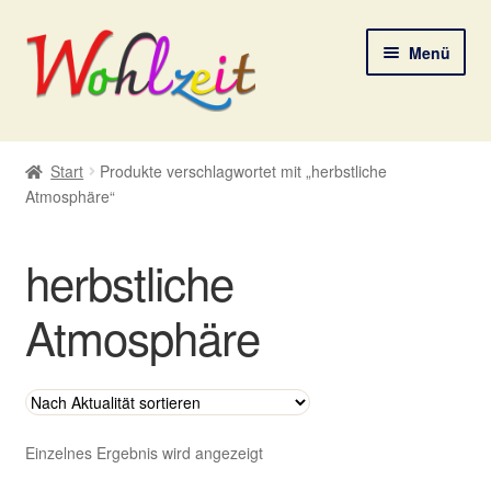
Zur
Zum
Menü
Navigation
Inhalt
springen
springen
Start
Start
Produkte verschlagwortet mit „herbstliche
Atmosphäre“
AGB
Datenschutzerklärung
herbstliche
Deine Auswahl
Atmosphäre
Digitale Lebenspostkarten
FAQ
Einzelnes Ergebnis wird angezeigt
Gutscheine und Aktionen