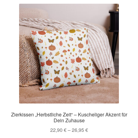
Impressum
Kasse
Mein Konto
Richtlinie für Rückerstattungen und Rückgaben
Über Wohlzeit
Versandarten
Vertrag widerrufen
Zierkissen „Herbstliche Zeit“ – Kuscheliger Akzent für
Dein Zuhause
22,90
€
–
26,95
€
Widerrufsbelehrung