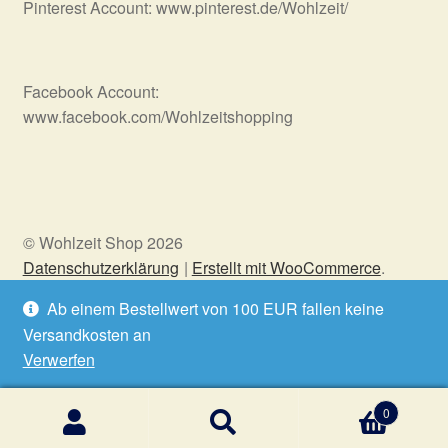
Pinterest Account: www.pinterest.de/Wohlzeit/
Facebook Account:
www.facebook.com/Wohlzeitshopping
© Wohlzeit Shop 2026
Datenschutzerklärung
Erstellt mit WooCommerce
.
Ab einem Bestellwert von 100 EUR fallen keine
Versandkosten an
Vertrag widerrufen
Verwerfen
0
Suchen
Suchen