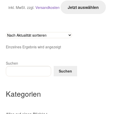
Dies
Zahlungsarten im Shop
Jetzt auswählen
inkl. MwSt.
zzgl.
Versandkosten
Prod
weis
meh
Vari
auf.
Die
Einzelnes Ergebnis wird angezeigt
Opti
kön
auf
Suchen
der
Suchen
Prod
gewä
wer
Kategorien
214
Alles auf einen Blick
214