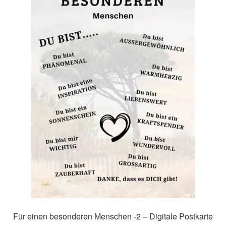
Impressum
Kasse
Mein Konto
Richtlinie für Rückerstattungen und Rückgaben
Über Wohlzeit
Versandarten
Vertrag widerrufen
Widerrufsbelehrung
Für einen besonderen Menschen -2 – Digitale Postkarte