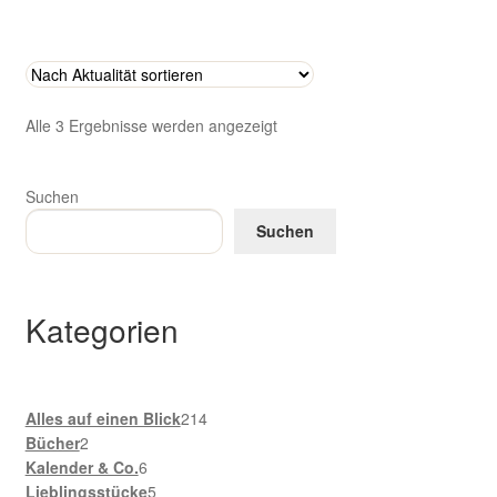
Nach
Alle 3 Ergebnisse werden angezeigt
Aktualität
sortiert
Suchen
Suchen
Kategorien
214
Alles auf einen Blick
214
2
Produkte
Bücher
2
Produkte
6
Kalender & Co.
6
Produkte
5
Lieblingsstücke
5