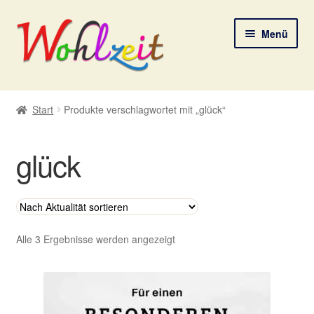
Zur
Zum
Menü
Navigation
Inhalt
springen
springen
Start
Start
Produkte verschlagwortet mit „glück“
AGB
glück
Datenschutzerklärung
Deine Auswahl
Digitale Lebenspostkarten
Nach
Alle 3 Ergebnisse werden angezeigt
Aktualität
sortiert
FAQ
Gutscheine und Aktionen