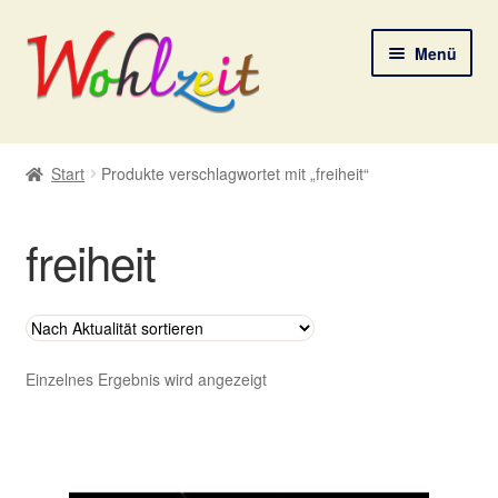
Zur
Zum
Menü
Navigation
Inhalt
springen
springen
Start
Start
Produkte verschlagwortet mit „freiheit“
AGB
freiheit
Datenschutzerklärung
Deine Auswahl
Digitale Lebenspostkarten
Einzelnes Ergebnis wird angezeigt
FAQ
Gutscheine und Aktionen