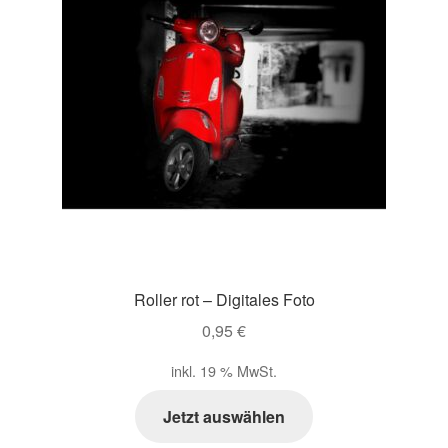
Impressum
Kasse
Mein Konto
Richtlinie für Rückerstattungen und Rückgaben
Über Wohlzeit
Roller rot – Digitales Foto
Versandarten
0,95
€
Vertrag widerrufen
inkl. 19 % MwSt.
Jetzt auswählen
Widerrufsbelehrung