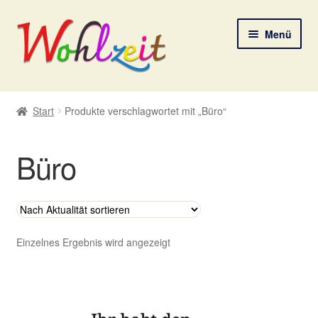
Zur
Zum
Menü
Navigation
Inhalt
springen
springen
Start
Start
Produkte verschlagwortet mit „Büro“
AGB
Büro
Datenschutzerklärung
Deine Auswahl
Digitale Lebenspostkarten
Einzelnes Ergebnis wird angezeigt
FAQ
Gutscheine und Aktionen