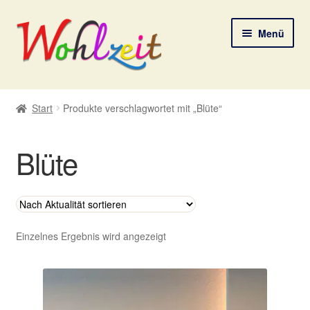
Zur
Zum
Menü
Navigation
Inhalt
springen
springen
Start
Start
Produkte verschlagwortet mit „Blüte“
AGB
Blüte
Datenschutzerklärung
Deine Auswahl
Digitale Lebenspostkarten
Einzelnes Ergebnis wird angezeigt
FAQ
Gutscheine und Aktionen