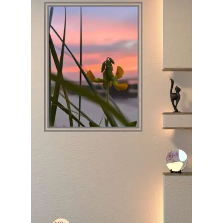
Impressum
Kasse
Mein Konto
Richtlinie für Rückerstattungen und Rückgaben
Über Wohlzeit
Versandarten
Vertrag widerrufen
Widerrufsbelehrung