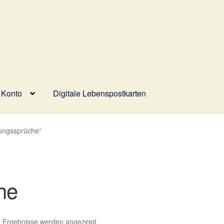
 Konto
Digitale Lebenspostkarten
wahl
Digitale Lebenspostkarten
FAQ
Gutscheine und Aktionen
hungssprüche“
ür Rückerstattungen und Rückgaben
Über Wohlzeit
Versandarten
lungsarten im Shop
he
Nach
6 Ergebnisse werden angezeigt