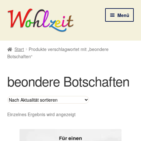
Zur
Zum
Menü
Navigation
Inhalt
springen
springen
Start
Start
Produkte verschlagwortet mit „beondere
Botschaften“
AGB
Datenschutzerklärung
beondere Botschaften
Deine Auswahl
Digitale Lebenspostkarten
Einzelnes Ergebnis wird angezeigt
FAQ
Gutscheine und Aktionen