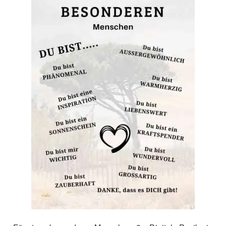
Impressum
Kasse
Mein Konto
Richtlinie für Rückerstattungen und Rückgaben
Über Wohlzeit
Versandarten
Vertrag widerrufen
Widerrufsbelehrung